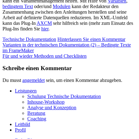
kann ein Variantenmanagement helfen. Mit Hilfe von
Variablen
,
bedingtem Text
oder/und
Modulen
kann der Redakteur den
Zusammenhang zwischen den Anleitungen herstellen und seine
Arbeit auf definierte Datenquellen reduzieren. Im XML-Umfeld
kann das Plug-In
AXCM
sehr hilfreich sein (mehr zum Einsatz des
Plug-Ins finden Sie
hier
.
Technische Dokumentation
Hinterlassen Sie einen Kommentar
Beitrags
Varianten in der technischen Dokumentation (2) – Bedingte Texte
im FrameMaker
Navigation
Für und wieder Methoden und Checklisten
Schreibe einen Kommentar
Du musst
angemeldet
sein, um einen Kommentar abzugeben.
Leistungen
Schulung Technische Dokumentation
Inhouse-Workshop
Analyse und Konzeption
Beratung
Coaching
Leitbild
Profil