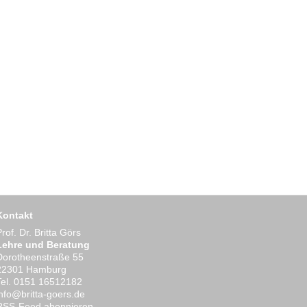
Kontakt
Prof. Dr. Britta Görs
Lehre und Beratung
Dorotheenstraße 55
22301 Hamburg
Tel. 0151 16512182
ed.sreog-attirb@ofni
RSS-Feed abonnieren