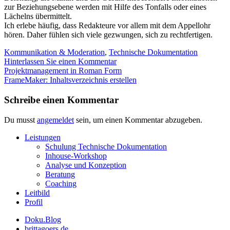
zur Beziehungsebene werden mit Hilfe des Tonfalls oder eines
Lächelns übermittelt.
Ich erlebe häufig, dass Redakteure vor allem mit dem Appellohr
hören. Daher fühlen sich viele gezwungen, sich zu rechtfertigen.
Kommunikation & Moderation
,
Technische Dokumentation
Hinterlassen Sie einen Kommentar
Beitrags
Projektmanagement in Roman Form
FrameMaker: Inhaltsverzeichnis erstellen
Navigation
Schreibe einen Kommentar
Du musst
angemeldet
sein, um einen Kommentar abzugeben.
Leistungen
Schulung Technische Dokumentation
Inhouse-Workshop
Analyse und Konzeption
Beratung
Coaching
Leitbild
Profil
Doku.Blog
brittagoers.de