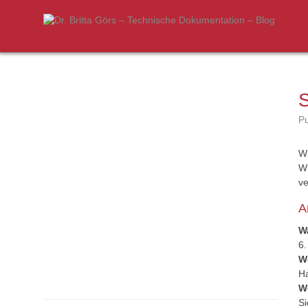
S
Pu
Wi
Wi
v
A
W
6.
W
H
W
Si