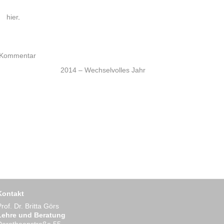
hier
.
n Kommentar
2014 – Wechselvolles Jahr
Kontakt
Prof. Dr. Britta Görs
Lehre und Beratung