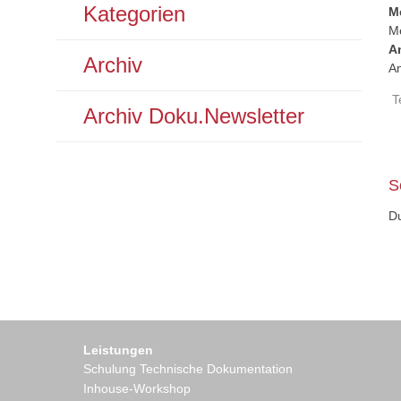
Kategorien
M
Me
A
Archiv
A
T
Archiv Doku.Newsletter
Bei
Nav
S
D
Leistungen
Schulung Technische Dokumentation
Inhouse-Workshop