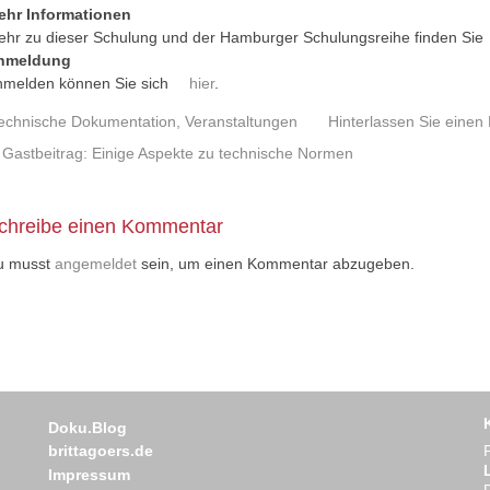
ehr Informationen
hr zu dieser Schulung und der Hamburger Schulungsreihe finden Sie
nmeldung
nmelden können Sie sich
hier
.
echnische Dokumentation
,
Veranstaltungen
Hinterlassen Sie eine
trags
Gastbeitrag: Einige Aspekte zu technische Normen
igation
chreibe einen Kommentar
u musst
angemeldet
sein, um einen Kommentar abzugeben.
Doku.Blog
brittagoers.de
Impressum