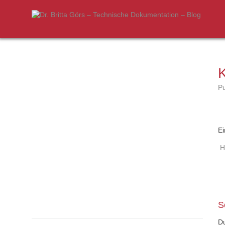
Pu
Ei
H
Bei
Nav
S
D