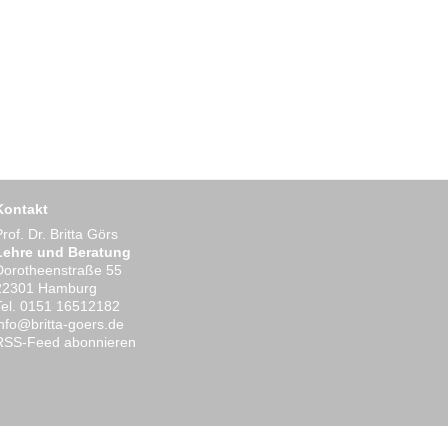
Kontakt
Prof. Dr. Britta Görs
Lehre und Beratung
Dorotheenstraße 55
22301 Hamburg
Tel. 0151 16512182
ed.sreog-attirb@ofni
RSS-Feed abonnieren